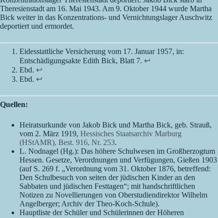
Theresienstadt am 16. Mai 1943. Am 9. Oktober 1944 wurde Martha
Bick weiter in das Konzentrations- und Vernichtungslager Auschwitz
deportiert und ermordet.
Eidesstattliche Versicherung vom 17. Januar 1957, in:
Entschädigungsakte Edith Bick, Blatt 7.
↩︎
Ebd.
↩︎
Ebd.
↩︎
Quellen:
Heiratsurkunde von Jakob Bick und Martha Bick, geb. Strauß,
vom 2. März 1919,
Hessisches Staatsarchiv Marburg
(HStAMR), Best. 916, Nr. 253
.
L. Nodnagel (Hg.): Das höhere Schulwesen im Großherzogtum
Hessen. Gesetze, Verordnungen und Verfügungen, Gießen 1903
(auf S. 269 f. „Verordnung vom 31. Oktober 1876, betreffend:
Den Schulbesuch von seiten der jüdischen Kinder an den
Sabbaten und jüdischen Festtagen“; mit handschriftlichen
Notizen zu Novellierungen von Oberstudiendirektor Wilhelm
Angelberger; Archiv der Theo-Koch-Schule).
Hauptliste der Schüler und Schülerinnen der Höheren