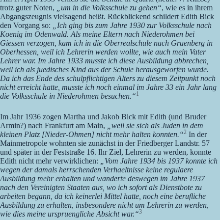
trotz guter Noten,
„um in die Volksschule zu gehen“
, wie es in ihrem
Abgangszeugnis vielsagend heißt. Rückblickend schildert Edith Bick
den Vorgang so:
„Ich ging bis zum Jahre 1930 zur Volksschule nach
Koenig im Odenwald. Als meine Eltern nach Niederohmen bei
Giessen verzogen, kam ich in die Oberrealschule nach Gruenberg in
Oberhessen, weil ich Lehrerin werden wollte, wie auch mein Vater
Lehrer war. Im Jahre 1933 musste ich diese Ausbildung abbrechen,
weil ich als juedisches Kind aus der Schule herausgeworfen wurde.
Da ich das Ende des schulpflichtigen Alters zu diesem Zeitpunkt noch
nicht erreicht hatte, musste ich noch einmal im Jahre 33 ein Jahr lang
1
die Volksschule in Niederohmen besuchen.“
Im Jahr 1936 zogen Martha und Jakob Bick mit Edith (und Bruder
Armin?) nach Frankfurt am Main,
„weil sie sich als Juden in dem
2
kleinen Platz [Nieder-Ohmen] nicht mehr halten konnten.“
In der
Mainmetropole wohnten sie zunächst in der Friedberger Landstr. 57
und später in der Feststraße 16. Ihr Ziel, Lehrerin zu werden, konnte
Edith nicht mehr verwirklichen:
„Vom Jahre 1934 bis 1937 konnte ich
wegen der damals herrschenden Verhaeltnisse keine regulaere
Ausbildung mehr erhalten und wanderte deswegen im Jahre 1937
nach den Vereinigten Staaten aus, wo ich sofort als Dienstbote zu
arbeiten begann, da ich keinerlei Mittel hatte, noch eine berufliche
Ausbildung zu erhalten, insbesondere nicht um Lehrerin zu werden,
3
wie dies meine urspruengliche Absicht war.“