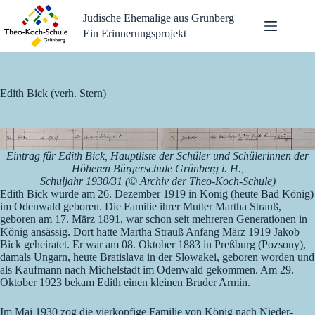
Zum
Jüdische Ehemalige aus Grünberg
Inhalt
springen
Ein Erinnerungsprojekt
Edith Bick (verh. Stern)
Eintrag für Edith Bick, Hauptliste der Schüler und Schülerinnen der
Höheren Bürgerschule Grünberg i. H.,
Schuljahr 1930/31 (© Archiv der Theo-Koch-Schule)
Edith Bick wurde am 26. Dezember 1919 in König (heute Bad König)
im Odenwald geboren. Die Familie ihrer Mutter Martha Strauß,
geboren am 17. März 1891, war schon seit mehreren Generationen in
König ansässig. Dort hatte Martha Strauß Anfang März 1919 Jakob
Bick geheiratet. Er war am 08. Oktober 1883 in Preßburg (Pozsony),
damals Ungarn, heute Bratislava in der Slowakei, geboren worden und
als Kaufmann nach Michelstadt im Odenwald gekommen. Am 29.
Oktober 1923 bekam Edith einen kleinen Bruder Armin.
Im Mai 1930 zog die vierköpfige Familie von König nach Nieder-