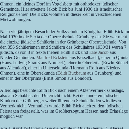
Ohmen, ein kleines Dorf im Vogelsberg mit orthodoxer jüdischer
Gemeinde. Hier arbeitete Jakob Bick bis Juni 1936 als israelitischer
Religionslehrer. Die Bicks wohnten in dieser Zeit in verschiedenen
Mietwohnungen.
Nach vierjährigem Besuch der Volksschule in König trat Edith Bick im
Mai 1930 in die Sexta der Oberrealschule Grünberg ein. Sie war nicht
die einzige jüdische Schülerin in der Grünberger Oberrealschule. Von
den 356 Schülerinnen und Schülern des Schuljahres 1930/31 waren 7
jüdisch, davon 3 in Sexta (neben Edith Bick und
Else Jacob
aus
Nieder-Gemünden:
Manfred Eckstein
aus Kesselbach), einer in Quinta
(Hans-Ludwig Strauß aus Nordeck), einer in Obertertia (Erwin Stiebel
aus Allendorf), einer in Untersekunda (Hermann Roth aus Nieder-
Ohmen), eine in Obersekunda (
Edith Buxbaum
aus Grünberg) und
einer in der Oberprima (Ernst Simon aus Londorf).
Allerdings besuchte Edith Bick nach einem Aktenvermerk samstags,
also am Schabbat, den Unterricht nicht. Bei den anderen jüdischen
Kindern der Grünberger weiterführenden Schule finden wir diesen
Vermerk nicht. Vermutlich wurde Edith Bick auch zu den jüdischen
Feiertagen freigestellt, was im Großherzogtum Hessen nach Erlasslage
möglich war.
Am 1. April 1933 verließ sie die Schule in Quarta (heute: 7. Klasse)