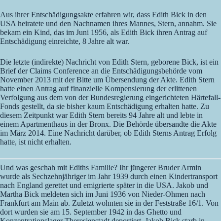
Aus ihrer Entschädigungsakte erfahren wir, dass Edith Bick in den
USA heiratete und den Nachnamen ihres Mannes, Stern, annahm. Sie
bekam ein Kind, das im Juni 1956, als Edith Bick ihren Antrag auf
Entschädigung einreichte, 8 Jahre alt war.
Die letzte (indirekte) Nachricht von Edith Stern, geborene Bick, ist ein
Brief der Claims Conference an die Entschädigungsbehörde vom
November 2013 mit der Bitte um Übersendung der Akte. Edith Stern
hatte einen Antrag auf finanzielle Kompensierung der erlittenen
Verfolgung aus dem von der Bundesregierung eingerichteten Härtefall-
Fonds gestellt, da sie bisher kaum Entschädigung erhalten hatte. Zu
diesem Zeitpunkt war Edith Stern bereits 94 Jahre alt und lebte in
einem Apartmenthaus in der Bronx. Die Behörde übersandte die Akte
im März 2014. Eine Nachricht darüber, ob Edith Sterns Antrag Erfolg
hatte, ist nicht erhalten.
Und was geschah mit Ediths Familie? Ihr jüngerer Bruder Armin
wurde als Sechzehnjähriger im Jahr 1939 durch einen Kindertransport
nach England gerettet und emigrierte später in die USA. Jakob und
Martha Bick meldeten sich im Juni 1936 von Nieder-Ohmen nach
Frankfurt am Main ab. Zuletzt wohnten sie in der Feststraße 16/1. Von
dort wurden sie am 15. September 1942 in das Ghetto und
Konzentrationslager Theresienstadt deportiert. Jakob Bick starb in