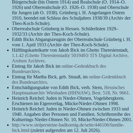
Bürgerschule (bis Ostern 1914) und Realschule (O. 1914–O.
1926) und Oberrealschule (O. 1926–O. 1938) und Oberschule
für Jungen (ab O. 1938). Grünberg i. H. Angefangen Ostern
1910, beendet mit Schluss des Schuljahres 1938/39 (Archiv der
Theo-Koch-Schule).
Oberrealschule Grünberg in Hessen. Schülerlisten 1929–
1932/33 (Archiv der Theo-Koch-Schule).
Edith Bicks Abgangszeugnis der Oberrealschule Grünberg i. H.
vom 1. April 1933 (Archiv der Theo-Koch-Schule).
Häftlingskarteikarte von Jakob Bick im Ghetto Theresienstadt,
1.1.42 (Ghetto Theresienstadt)/ 5019493/ ITS Digital Archive,
Arolsen Archives
.
Eintrag für Jakob Bick im
online-Gedenkbuch des
Bundesarchivs
.
Eintrag für Martha Bick, geb. Strauß, im
online-Gedenkbuch
des Bundesarchivs
.
Entschädigungsakte von Edith Bick, verh. Stern,
Hessisches
Hauptstaatsarchiv Wiesbaden (HHStAW), Best. 518, Nr. 9661
.
Heinrich Reichel: Juden in Nieder-Ohmen, Vogelsbergkreis.
Erschienen im Eigenverlag, Mücke/Nieder-Ohmen 1998.
Heinrich Reichel: Juden in Nieder-Ohmen zwischen 1933 und
1940. Angaben über Personen und Familien. Schriftenreihe des
Kulturrings Nieder-Ohmen Nr. 10, Mücke/Nieder-Ohmen 2001.
http://www.stolpersteine-badkoenig.de/seite/446106/familie-
bick.html
(zuletzt aufgerufen am 12. Juli 2026).