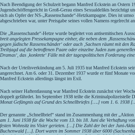
Nach Beendigung der Schulzeit begann Manfred Eckstein an Ostern 1
Jugendschöffengericht in Groß-Gerau eines Sexualdelikts bezichtigt u
sich als Opfer der NS-„Rassenschande“-Hetzkampagne. Dies ist umso g
abgeschrieben war, unter Preisgabe seines vollen Namens regelrecht ang
Die „Rassenschande“-Hetze wurde begleitet von antisemitischen Aussch
breit angelegten Pressekampagne einher, die neben dem ‚Rassenschänd
gegen jüdische Rassenschänder‘ oder auch ‚Sachsen räumt mit den Ras
Treibjagd auf die betroffenen Paare oder einzelne Juden zum generell
Dramas‘, das ‚konkrete‘ Fälle mit der tagespolitischen Forderung ein
Nach der Urteilsverkündung am 5. Juli 1935 trat Manfred Eckstein sei
angerechnet. Am 6. oder 31. Dezember 1937 wurde er fünf Monate vor
Manfred Eckstein allerdings längst im Exil.
Nach seiner Haftentlassung war Manfred Eckstein zunächst vier Wochen 
doppelt gefährdet. Im September 1938 teilte die Kriminalpolizeistell
Monat Gefängnis auf Grund des Schnellbriefes [….] vom 1. 6. 1938 
Der genannte „Schnellbrief“ stand im Zusammenhang mit der „Aktion 
am 1. Juni 1938 für die Woche vom 13. bis 18. Juni die Verhaftung vo
festen Wohnsitz ins Visier gerieten. […] Die Zahl der bei der Juni-A
Buchenwald […]. Dort waren im Sommer 1938 über 6000 (Sachsenhausen