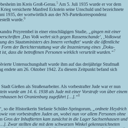
5
ebesheim im Kreis Groß-Gerau.
Am 5. Juli 1935 wurde er vor dem
m Krieg versicherte Manfred Eckstein seine Unschuld und bezeichnete
uni 1935, der wortwörtlich aus der NS-Parteikorrespondenz
6
estellt wurde.
xandra Przyrembel in einer einschlägigen Studie,
„gingen mit einer
berschriften ‚Das Volk wehrt sich gegen Rassenschande‘, ‚Volkswut
 des Staatsministers des Innern verhaftet‘ wurde die öffentliche
e Form der Berichterstattung war die Inszenierung eines ‚Doku-
7
st, dass die betroffenen Personen wirklich verurteilt wurden.“
olvierte Untersuchungshaft wurde ihm auf das dreijährige Strafmaß
ng endete am 26. Oktober 1942. Zu diesem Zeitpunkt befand sich
adt Gießen als Straßenarbeiter. Als vorbestrafter Jude war er nun
ein wurde am 14. 6. 1938 als Jude mit einer Vorstrafe von über einem
8
enhausen bei Oranienburg zugeführt […].“
“,
so die Historikerin Stefanie Schüler-Springorum,
„ordnete Heydrich
 sowie von vorbestraften Juden an, wobei nun vor allem Personen ohne
as Gros der Inhaftierten kam zunächst in die Lager Sachsenhausen und
]. Zwar stellten die mit dem schwarzen Winkel gekennzeichneten