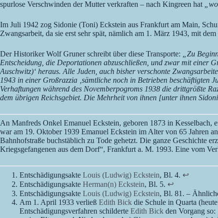
spurlose Verschwinden der Mutter verkraften – nach Kingreen hat
„woh
Im Juli 1942 zog Sidonie (Toni) Eckstein aus Frankfurt am Main, Schu
Zwangsarbeit, da sie erst sehr spät, nämlich am 1. März 1943, mit dem
Der Historiker Wolf Gruner schreibt über diese Transporte:
„Zu Beginn 
Entscheidung, die Deportationen abzuschließen, und zwar mit einer 
Auschwitz)‘ heraus. Alle Juden, auch bisher verschonte Zwangsarbeit
1943 in einer Großrazzia ‚sämtliche noch in Betrieben beschäftigten 
Verhaftungen während des Novemberpogroms 1938 die drittgrößte Razzia
dem übrigen Reichsgebiet. Die Mehrheit von ihnen [unter ihnen Sidoni
An Manfreds Onkel Emanuel Eckstein, geboren 1873 in Kesselbach, eri
war am 19. Oktober 1939 Emanuel Eckstein im Alter von 65 Jahren an 
Bahnhofstraße buchstäblich zu Tode gehetzt. Die ganze Geschichte er
Kriegsgefangenen aus dem Dorf“, Frankfurt a. M. 1993. Eine vom Ver
Entschädigungsakte
Louis (Ludwig) Eckstein
, Bl. 4.
↩︎
Entschädigungsakte
Herman(n) Eckstein
, Bl. 5.
↩︎
Entschädigungsakte
Louis (Ludwig) Eckstein
, Bl. 81. – Ähnlic
Am 1. April 1933 verließ
Edith Bick
die Schule in Quarta (heute
Entschädigungsverfahren schilderte
Edith Bick
den Vorgang so: