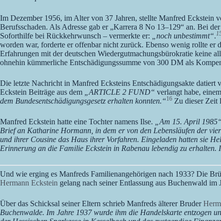
Im Dezember 1956, im Alter von 37 Jahren, stellte Manfred Eckstein 
Berufsschaden. Als Adresse gab er „Karrera 8 No 13–129“
an. Bei de
1
Soforthilfe bei Rückkehrwunsch – vermerkte er:
„noch unbestimmt“
.
worden war, forderte er offenbar nicht zurück. Ebenso wenig rollte er d
Erfahrungen mit der deutschen Wiedergutmachungsbürokratie keine allzu
ohnehin kümmerliche Entschädigungssumme von 300 DM als Kompensati
Die letzte Nachricht in Manfred Ecksteins Entschädigungsakte datiert
Eckstein Beiträge aus dem
„ARTICLE 2 FUND“
verlangt habe, eine
16
dem Bundesentschädigungsgesetz erhalten konnten.“
Zu dieser Zeit 
Manfred Eckstein hatte eine Tochter namens Ilse.
„Am 15. April 1985
Brief an Katharine Hormann, in dem er von den Lebensläufen der vier
und ihrer Cousine das Haus ihrer Vorfahren. Eingeladen hatten sie H
Erinnerung an die Familie Eckstein in Rabenau lebendig zu erhalten.
Und wie erging es Manfreds Familienangehörigen nach 1933? Die Brüde
Hermann Eckstein
gelang nach seiner Entlassung aus Buchenwald im 
Über das Schicksal seiner Eltern schrieb Manfreds älterer Bruder
Herm
Buchenwalde. Im Jahre 1937 wurde ihm die Handelskarte entzogen und k