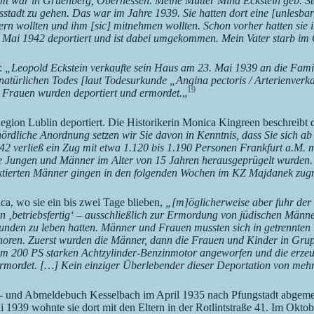
t war in Gruenberg, Oberhessen. Meine Mutter Mina Eckstein geb. Ste
ossstadt zu gehen. Das war im Jahre 1939. Sie hatten dort eine [unlesb
rn wollten und ihm [sic] mitnehmen wollten. Schon vorher hatten sie 
im Mai 1942 deportiert und ist dabei umgekommen. Mein Vater starb i
s:
„Leopold Eckstein verkaufte sein Haus am 23. Mai 1939 an die Fam
s natürlichen Todes [laut Todesurkunde „Angina pectoris / Arterienve
19
en Frauen wurden deportiert und ermordet.
„
gion Lublin deportiert. Die Historikerin Monica Kingreen beschreibt d
dliche Anordnung setzen wir Sie davon in Kenntnis, dass Sie sich ab
 verließ ein Zug mit etwa 1.120 bis 1.190 Personen Frankfurt a.M. mi
ie Jungen und Männer im Alter von 15 Jahren herausgeprügelt wurden.
lektierten Männer gingen in den folgenden Wochen im KZ Majdanek zu
ica, wo sie ein bis zwei Tage blieben,
„[m]öglicherweise aber fuhr der 
 ‚betriebsfertig‘ – ausschließlich zur Ermordung von jüdischen Männ
nden zu leben hatten. Männer und Frauen mussten sich in getrennten
horen. Zuerst wurden die Männer, dann die Frauen und Kinder in Grup
nem 200 PS starken Achtzylinder-Benzinmotor angeworfen und die erz
ordet. […] Kein einziger Überlebender dieser Deportation von mehr 
An- und Abmeldebuch Kesselbach im April 1935 nach Pfungstadt abgeme
 1939 wohnte sie dort mit den Eltern in der Rotlintstraße 41. Im Oktob