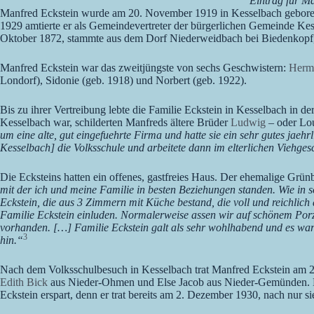
Eintrag für Ma
Manfred Eckstein wurde am 20. November 1919 in Kesselbach geboren.
1929 amtierte er als Gemeindevertreter der bürgerlichen Gemeinde Kes
Oktober 1872, stammte aus dem Dorf Niederweidbach bei Biedenkopf, 
Manfred Eckstein war das zweitjüngste von sechs Geschwistern:
Herm
Londorf), Sidonie (geb. 1918) und Norbert (geb. 1922).
Bis zu ihrer Vertreibung lebte die Familie Eckstein in Kesselbach in d
Kesselbach war, schilderten Manfreds ältere Brüder
Ludwig
– oder Lou
um eine alte, gut eingefuehrte Firma und hatte sie ein sehr gutes ja
Kesselbach] die Volksschule und arbeitete dann im elterlichen Viehges
Die Ecksteins hatten ein offenes, gastfreies Haus. Der ehemalige Grün
mit der ich und meine Familie in besten Beziehungen standen. Wie in 
Eckstein, die aus 3 Zimmern mit Küche bestand, die voll und reichli
Familie Eckstein einluden. Normalerweise assen wir auf schönem Porz
vorhanden. […] Familie Eckstein galt als sehr wohlhabend und es war
3
hin.“
Nach dem Volksschulbesuch in Kesselbach trat Manfred Eckstein am 28.
Edith Bick
aus Nieder-Ohmen und Else Jacob aus Nieder-Gemünden. Be
Eckstein erspart, denn er trat bereits am 2. Dezember 1930, nach nur