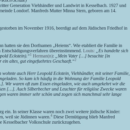
eo-Koch-Schule)
itter Generation Viehhändler und Landwirt in Kesselbach. 1927 und
sgemeinde Londorf. Manfreds Mutter Minna Stern, geboren am 14.
 gestorben im November 1916, beerdigt auf dem Jüdischen Friedhof in
nn hatten sie den Dorfnamen „Heiems“. Wie etabliert die Familie in
en Entschädigungsverfahren übereinstimmend.
Louis:
„Es handelte sich
1
pold Eckstein).“
Herman(n)
:
„Mein Vater […] besuchte [in
2
 ein altes, gut eingefuehrtes Geschaeft.“
 wohnte auch Herr Leopold Eckstein, Viehhändler, mit seiner Familie,
eingeladen. So kam ich häufig in die Wohnung der Familie Leopold
…]. Wir waren oft zum Essen eingeladen, wie auch umgekehrt wir die
ken […]. Auch Silberbecher und Leuchter für religiöse Zwecke waren
dungen waren immer sehr schön und zogen sich manchmal sehr lange
g ein. In seiner Klasse waren noch zwei weitere jüdische Kinder:
4
, weil sie Jüdinnen waren.
Diese Demütigung blieb Manfred
die Kesselbacher Volksschule zurückzugehen.