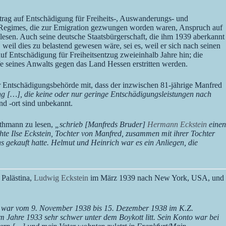
rag auf Entschädigung für Freiheits-, Auswanderungs- und
-Regimes, die zur Emigration gezwungen worden waren, Anspruch auf
lesen. Auch seine deutsche Staatsbürgerschaft, die ihm 1939 aberkannt
 weil dies zu belastend gewesen wäre, sei es, weil er sich nach seinen
f Entschädigung für Freiheitsentzug zweieinhalb Jahre hin; die
seines Anwalts gegen das Land Hessen erstritten werden.
er Entschädigungsbehörde mit, dass der inzwischen 81-jährige Manfred
ung […], die keine oder nur geringe Entschädigungsleistungen nach
d -ort sind unbekannt.
othmann zu lesen,
„schrieb [Manfreds Bruder]
Hermann Eckstein
einen
e Ilse Eckstein, Tochter von Manfred, zusammen mit ihrer Tochter
 gekauft hatte. Helmut und Heinrich war es ein Anliegen, die
 Palästina,
Ludwig Eckstein
im März 1939 nach New York, USA, und
 war vom 9. November 1938 bis 15. Dezember 1938 im K.Z.
 Jahre 1933 sehr schwer unter dem Boykott litt. Sein Konto war bei