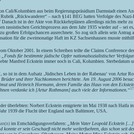
von Cali/Kolumbien aus beim Regierungspräsidium Darmstadt einen Ant
r Rubrik „Rückwanderer“
– nach §141 BEG hatten Verfolgte des Nazi
5
Danach ist in der Akte von Rückkehrplänen allerdings nichts mehr zu 
en rassistischen Gerichtsprozess aus dem Jahr 1935 wieder auf – sei es,
 großen Erfolgschancen ausrechnete. So zog sich allein sein Antrag au
on für die zweimonatige Haft im KZ Sachsenhausen musste mithilfe 
 vom Oktober 2001. In einem Schreiben teilte die Claims Conference d
m
„Fonds für bestimmte jüdische Opfer nationalsozialistischer Verfolg
lebte Manfred Eckstein immer noch in Cali, Kolumbien. Sterbedatum un
“
, so ist in dem Aufsatz ‚Jüdisches Leben in der Rabenau‘ von Artur R
 Brüder und ihrer Nachkommen berichtete. Am 19. August 2006 besucht
elmut und Heinrich Hormann, deren Familie das Haus von den Ecksteins
17
 Ihnen verdanke ich [Artur Rothmann] auch viele der Informationen.“
r überlebten: Norbert Eckstein emigrierte im Mai 1938 nach Haifa in
Jahr 1939 die Flucht über England nach Baltimore, USA.
an(n)
im Entschädigungsverfahren:
„Mein Vater Leopold Eckstein […]
onnte er sein Geschaeft nicht mehr weiterfuehren, das schon seit dem