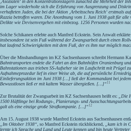
‚Asozialen‘ in den Konzentrationslagern zunächst die Mehrheit der Inha
im Lager wiederholte sich die Erfahrung von Ausgrenzung und Diskrimi
verhafteten Juden, die bei der Aktion ‚Arbeitsscheu Reich‘ erstmals a
Razzia betroffen waren. Die Anordnung vom 1. Juni 1938 galt für alle
Delikte wie Devisenvergehen mit einbezog. 1256 Personen wurden nac
Solche Schikanen erlebte auch Manfred Eckstein. Sein Anwalt erklärt
insbesondere ist sein Fuß während der Zwangsarbeit durch einen Roll
hat laufend Schwierigkeiten mit dem Fuß, der es ihm nur möglich mach
Über die Misshandlungen im KZ Sachsenhausen schreibt Hermann Ka
Bahntransporten endete die Fahrt an den Bahnhöfen Oranienburg und 
Bahnstationen aus trieben SS-Aufseher sie im Laufschritt mit Prügel 
Aufnahmeprozedur lief in einer Weise ab, die auf persönliche Erniedri
Einlieferungsaktion im Juni 1938 […] ließ der Kommandant bei jedem 
11
Bewusstlosen ließ er mit kaltem Wasser übergießen. […]“
Zur Brutalität der Zwangsarbeit im KZ Sachsenhausen heißt es:
„Die H
1500 Häftlinge bei Rodungs-, Planierungs- und Ausschachtungsarbeite
12
galt als eine einzige große Strafkompanie. […]“
Am 15. August 1938 wurde Manfred Eckstein aus Sachsenhausen entl
„Im Oktober 1938“
, so Manfred Eckstein rückblickend,
„kam ich in C
lernte ich Sprache und Land und Leute kennen und bin heute Vertrete