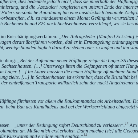
ftierten, dies bedeutete jedoch nicht, dass sie innerhalb der Häftling
nierung, und die ‚Asozialen‘ rangierten am unteren Ende der internen
uf Hitlers persönliche Anordnung hin eine ausdrücklich benannte Zielgr
 vorbestraften, d.h. zu mindestens einem Monat Gefängnis verurteilten
h Buchenwald und 824 nach Sachsenhausen verschleppt, wo sie besond
e im Entschädigungsverfahren:
„Der Antragsteller [Manfred Eckstein] 
wagen derart überfahren worden, daß er in Ermangelung ordnungsgemäße
t, wenige Stunden täglich darauf zu stehen oder zu laufen und ihn stä
ienburg:
„Bei der Aufnahme neuer Häftlinge zeigte die Lager-SS diesen
Sachsenhausen. […] Unterwegs litten die Gefangenen oft unter Hunge
zum Lager. […] Im Lager mussten die neuen Häftlinge oft mehrere Stun
gung zielte. […] In Sachsenhausen ist erkennbar, dass die Brutalität 
der eintreffenden Transporte willkürlich zehn der nackt Angetretenen
äftlinge fürchteten vor allem die Baukommandos als Arbeitsstellen. 
n, beim Bau des Kanalhafens und bei der Werkserrichtung eingesetzt 
13
assen –
„unter der Bedingung sofort Deutschland zu verlassen“.
Am 8
olumbien an. Mußte mich erst erholen. Dann machte [sic] alle Gelegen
14
r für Kurzwaren und ernähre mich endlich.“