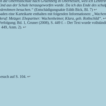
n die Oberrealschule nach Gruenberg in Oberhessen, weil ich Lehreri
Kind aus der Schule herausgeworfen wurde. Da ich das Ende des schulpfl
Niederohmen besuchen.“
(Entschädigungsakte Edith Bick, Bl. 7)
↩︎
den eine Karteikarte enthalten mit folgenden Informationen:
„Wachenh
. Beruf: Metzger. Ehepartner: Wachenheimer, Klara, geb. Rothschild“
.
↩︎
 Verfolgung; Bd. 1, Gruner (2008), S. 449 f.
–
Der Text wurde vollständi
. 449, Anm. 2).
↩︎
esuch auf S. 104.
↩︎