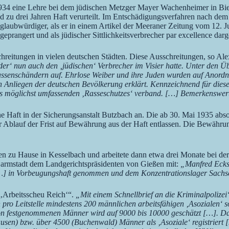
934 eine Lehre bei dem jüdischen Metzger Mayer Wachenheimer in Bi
nd zu drei Jahren Haft verurteilt. Im Entschädigungsverfahren nach de
laubwürdiger, als er in einem Artikel der Meeraner Zeitung vom 12. J
eprangert und als jüdischer Sittlichkeitsverbrecher par excellence darg
reitungen in vielen deutschen Städten. Diese Ausschreitungen, so Ale
er‘ nun auch den ‚jüdischen‘ Verbrecher im Visier hatte. Unter den Ü
senschändern auf. Ehrlose Weiber und ihre Juden wurden auf Anordnung
en Anliegen der deutschen Bevölkerung erklärt. Kennzeichnend für dies
es möglichst umfassenden ‚Rasseschutzes‘ verband. […] Bemerkenswert i
ne Haft in der Sicherungsanstalt Butzbach an. Die ab 30. Mai 1935 abs
 Ablauf der Frist auf Bewährung aus der Haft entlassen. Die Bewähru
zu Hause in Kesselbach und arbeitete dann etwa drei Monate bei der St
e Darmstadt dem Landgerichtspräsidenten von Gießen mit:
„Manfred Eckst
[…] in Vorbeugungshaft genommen und dem Konzentrationslager Sachs
‚Arbeitsscheu Reich‘“.
„Mit einem Schnellbrief an die Kriminalpolizei
n pro Leitstelle mindestens 200 männlichen arbeitsfähigen ‚Asozialen‘
ktion festgenommenen Männer wird auf 9000 bis 10000 geschätzt […]. D
) bzw. über 4500 (Buchenwald) Männer als ‚Asoziale‘ registriert […