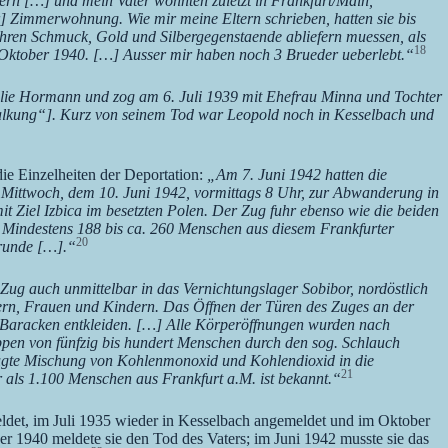
rn […] und mein Vater wohnten zuletzt in Frankfurt/Main,
ar] Zimmerwohnung. Wie mir meine Eltern schrieben, hatten sie bis
ihren Schmuck, Gold und Silbergegenstaende abliefern muessen, als
18
m Oktober 1940. […] Ausser mir haben noch 3 Brueder ueberlebt.“
ilie Hormann und zog am 6. Juli 1939 mit Ehefrau Minna und Tochter
rkalkung“]. Kurz von seinem Tod war Leopold noch in Kesselbach und
ie Einzelheiten der Deportation:
„Am 7. Juni 1942 hatten die
 Mittwoch, dem 10. Juni 1942, vormittags 8 Uhr, zur Abwanderung in
t Ziel Izbica im besetzten Polen. Der Zug fuhr ebenso wie die beiden
 Mindestens 188 bis ca. 260 Menschen aus diesem Frankfurter
20
grunde […].“
Zug auch unmittelbar in das Vernichtungslager Sobibor, nordöstlich
ern, Frauen und Kindern. Das Öffnen der Türen des Zuges an der
 Baracken entkleiden. […] Alle Körperöffnungen wurden nach
pen von fünfzig bis hundert Menschen durch den sog. Schlauch
eugte Mischung von Kohlenmonoxid und Kohlendioxid in die
21
als 1.100 Menschen aus Frankfurt a.M. ist bekannt.“
ldet, im Juli 1935 wieder in Kesselbach angemeldet und im Oktober
er 1940 meldete sie den Tod des Vaters; im Juni 1942 musste sie das