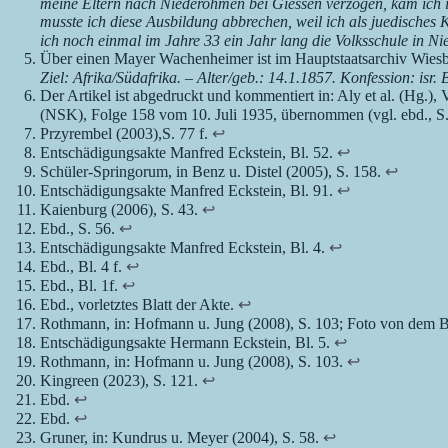
meine Eltern nach Niederohmen bei Giessen verzogen, kam ich i
musste ich diese Ausbildung abbrechen, weil ich als juedisches 
ich noch einmal im Jahre 33 ein Jahr lang die Volksschule in 
Über einen Mayer Wachenheimer ist im Hauptstaatsarchiv Wiesba
Ziel: Afrika/Südafrika. – Alter/geb.: 14.1.1857. Konfession: isr
Der Artikel ist abgedruckt und kommentiert in: Aly et al. (Hg.),
(NSK), Folge 158 vom 10. Juli 1935, übernommen (vgl. ebd., S
Przyrembel (2003),S. 77 f.
↩︎
Entschädigungsakte Manfred Eckstein, Bl. 52.
↩︎
Schüler-Springorum, in Benz u. Distel (2005), S. 158.
↩︎
Entschädigungsakte Manfred Eckstein, Bl. 91.
↩︎
Kaienburg (2006), S. 43.
↩︎
Ebd., S. 56.
↩︎
Entschädigungsakte Manfred Eckstein, Bl. 4.
↩︎
Ebd., Bl. 4 f.
↩︎
Ebd., Bl. 1f.
↩︎
Ebd., vorletztes Blatt der Akte.
↩︎
Rothmann, in: Hofmann u. Jung (2008), S. 103; Foto von dem B
Entschädigungsakte Hermann Eckstein, Bl. 5.
↩︎
Rothmann, in: Hofmann u. Jung (2008), S. 103.
↩︎
Kingreen (2023), S. 121.
↩︎
Ebd.
↩︎
Ebd.
↩︎
Gruner, in: Kundrus u. Meyer (2004), S. 58.
↩︎