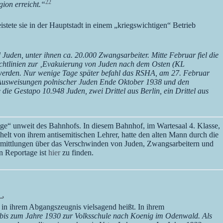
22
ion erreicht.“
tete sie in der Hauptstadt in einem „kriegswichtigen“ Betrieb
uden, unter ihnen ca. 20.000 Zwangsarbeiter. Mitte Februar fiel die
ichtlinien zur ‚Evakuierung von Juden nach dem Osten (KL
t werden. Nur wenige Tage später befahl das RSHA, am 27. Februar
den Ausweisungen polnischer Juden Ende Oktober 1938 und den
e Gestapo 10.948 Juden, zwei Drittel aus Berlin, ein Drittel aus
ge“ unweit des Bahnhofs. In diesem Bahnhof, im Wartesaal 4. Klasse,
lt von ihrem antisemitischen Lehrer, hatte den alten Mann durch die
Ermittlungen über das Verschwinden von Juden, Zwangsarbeitern und
n Reportage ist
hier
zu finden.
↩︎
s in ihrem Abgangszeugnis vielsagend heißt. In ihrem
g bis zum Jahre 1930 zur Volksschule nach Koenig im Odenwald. Als