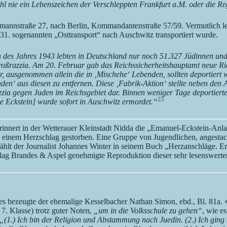
l nie ein Lebenszeichen der Verschleppten Frankfurt a.M. oder die Reg
mannstraße 27, nach Berlin, Kommandantenstraße 57/59. Vermutlich leis
 31. sogenannten „Osttransport“ nach Auschwitz transportiert wurde.
des Jahres 1943 lebten in Deutschland nur noch 51.327 Jüdinnen und J
Großrazzia. Am 20. Februar gab das Reichssicherheitshauptamt neue R
er, ausgenommen allein die in ‚Mischehe‘ Lebenden, sollten deportier
Juden‘ aus diesen zu entfernen. Diese ‚Fabrik-Aktion‘ stellte neben 
 gegen Juden im Reichsgebiet dar. Binnen weniger Tage deportierte di
23
e Eckstein] wurde sofort in Auschwitz ermordet.“
nnert in der Wetterauer Kleinstadt Nidda die „Emanuel-Eckstein-Anla
einem Herzschlag gestorben. Eine Gruppe von Jugendlichen, angestache
zählt der Journalist Johannes Winter in seinem Buch „Herzanschläge. 
lag Brandes & Aspel genehmigte Reproduktion dieser sehr lesenswerte
hes bezeugte der ehemalige Kesselbacher Nathan Simon, ebd., Bl. 81a.
 7. Klasse) trotz guter Noten,
„um in die Volksschule zu gehen“
, wie e
„(1.) Ich bin der Religion und Abstammung nach Juedin. (2.) Ich gin