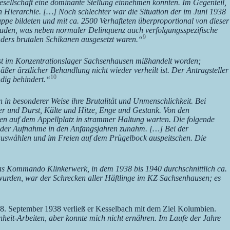
sgesellschaft eine dominante Stellung einnehmen konnten. Im Gegenteil,
 Hierarchie. […] Noch schlechter war die Situation der im Juni 1938
uppe bildeten und mit ca. 2500 Verhafteten überproportional von dieser
 Juden, was neben normaler Delinquenz auch verfolgungsspezifische
9
ers brutalen Schikanen ausgesetzt waren.“
ist im Konzentrationslager Sachsenhausen mißhandelt worden;
r ärztlicher Behandlung nicht wieder verheilt ist. Der Antragsteller
10
ndig behindert.“
 in besonderer Weise ihre Brutalität und Unmenschlichkeit. Bei
r und Durst, Kälte und Hitze, Enge und Gestank. Von den
den auf dem Appellplatz in strammer Haltung warten. Die folgende
bei der Aufnahme in den Anfangsjahren zunahm. […] Bei der
 auswählen und im Freien auf dem Prügelbock auspeitschen. Die
Das Kommando Klinkerwerk, in dem 1938 bis 1940 durchschnittlich ca.
wurden, war der Schrecken aller Häftlinge im KZ Sachsenhausen; es
. September 1938 verließ er Kesselbach mit dem Ziel Kolumbien.
heit-Arbeiten, aber konnte mich nicht ernähren. Im Laufe der Jahre