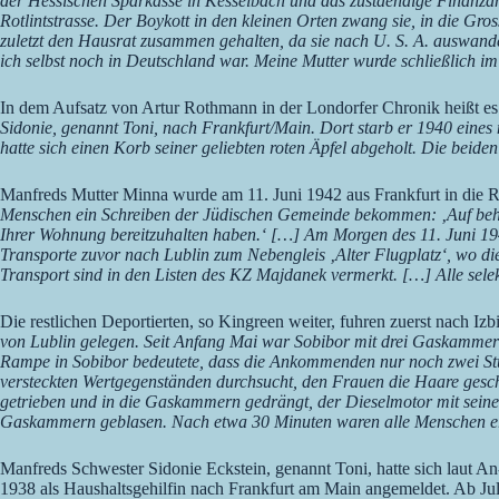
der Hessischen Sparkasse in Kesselbach und das zustaendige Finanzam
Rotlintstrasse. Der Boykott in den kleinen Orten zwang sie, in die Gr
zuletzt den Hausrat zusammen gehalten, da sie nach U. S. A. auswande
ich selbst noch in Deutschland war. Meine Mutter wurde schließlich 
In dem Aufsatz von Artur Rothmann in der Londorfer Chronik heißt e
Sidonie, genannt Toni, nach Frankfurt/Main. Dort starb er 1940 eine
hatte sich einen Korb seiner geliebten roten Äpfel abgeholt. Die beid
Manfreds Mutter Minna wurde am 11. Juni 1942 aus Frankfurt in die Re
Menschen ein Schreiben der Jüdischen Gemeinde bekommen: ‚Auf behör
Ihrer Wohnung bereitzuhalten haben.‘ […] Am Morgen des 11. Juni 1942
Transporte zuvor nach Lublin zum Nebengleis ‚Alter Flugplatz‘, wo d
Transport sind in den Listen des KZ Majdanek vermerkt. […] Alle se
Die restlichen Deportierten, so Kingreen weiter, fuhren zuerst nach Izb
von Lublin gelegen. Seit Anfang Mai war Sobibor mit drei Gaskammern
Rampe in Sobibor bedeutete, dass die Ankommenden nur noch zwei Stu
versteckten Wertgegenständen durchsucht, den Frauen die Haare gesc
getrieben und in die Gaskammern gedrängt, der Dieselmotor mit sei
Gaskammern geblasen. Nach etwa 30 Minuten waren alle Menschen erm
Manfreds Schwester Sidonie Eckstein, genannt Toni, hatte sich laut 
1938 als Haushaltsgehilfin nach Frankfurt am Main angemeldet. Ab Juli