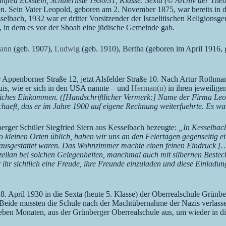
nfred Eckstein, Schülerliste 1930/31, Klasse: Sexta (© Archiv der Th
 Sein Vater Leopold, geboren am 2. November 1875, war bereits in dr
selbach, 1932 war er dritter Vorsitzender der Israelitischen Religion
in dem es vor der Shoah eine jüdische Gemeinde gab.
ann
(geb. 1907),
Ludwig
(geb. 1910), Bertha (geboren im April 1916,
er Appenborner Straße 12, jetzt Alsfelder Straße 10. Nach Artur Rothma
is, wie er sich in den USA nannte – und
Herman(n)
in ihren jeweilig
ehrliches Einkommen. ([Handschriftlicher Vermerk:] Name der Firma Leo
chaeft, das er im Jahre 1900 auf eigene Rechnung weiterfuehrte. Es war
berger Schüler Siegfried Stern aus Kesselbach bezeugte:
„In Kesselbach
so kleinen Orten üblich, haben wir uns an den Feiertagen gegenseitig 
ch ausgestattet waren. Das Wohnzimmer machte einen feinen Eindruck [
ellan bei solchen Gelegenheiten, manchmal auch mit silbernen Bestec
 ihr sichtlich eine Freude, ihre Freunde einzuladen und diese Einla
 April 1930 in die Sexta (heute 5. Klasse) der Oberrealschule Grünber
ide mussten die Schule nach der Machtübernahme der Nazis verlassen
 sieben Monaten, aus der Grünberger Oberrealschule aus, um wieder in 