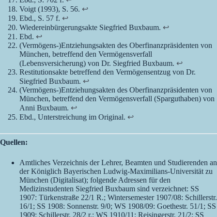
Voigt (1993), S. 56.
↩︎
Ebd., S. 57 f.
↩︎
Wiedereinbürgerungsakte Siegfried Buxbaum.
↩︎
Ebd.
↩︎
(Vermögens-)Entziehungsakten des Oberfinanzpräsidenten von
München, betreffend den Vermögensverfall
(Lebensversicherung) von Dr. Siegfried Buxbaum.
↩︎
Restitutionsakte betreffend den Vermögensentzug von Dr.
Siegfried Buxbaum.
↩︎
(Vermögens-)Entziehungsakten des Oberfinanzpräsidenten von
München, betreffend den Vermögensverfall (Sparguthaben) von
Anni Buxbaum.
↩︎
Ebd., Unterstreichung im Original.
↩︎
Quellen:
Amtliches Verzeichnis der Lehrer, Beamten und Studierenden an
der Königlich Bayerischen Ludwig-Maximilians-Universität zu
München (Digitalisat); folgende Adressen für den
Medizinstudenten Siegfried Buxbaum sind verzeichnet: SS
1907: Türkenstraße 22/1 R.; Wintersemester 1907/08: Schillerstr.
16/1; SS 1908: Sonnenstr. 9/0; WS 1908/09: Goethestr. 51/1; SS
1909: Schillerstr. 28/2 r.; WS 1910/11: Reisingerstr. 21/2; SS