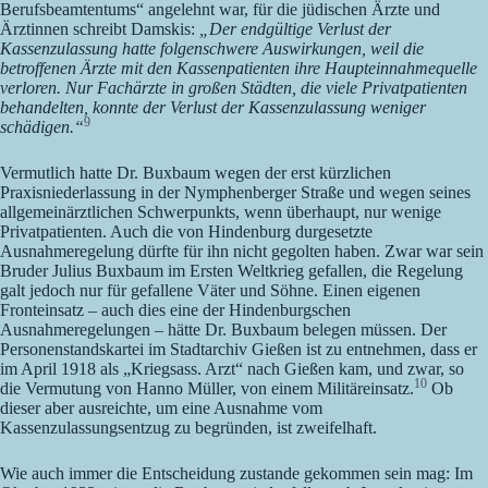
Berufsbeamtentums“ angelehnt war, für die jüdischen Ärzte und
Ärztinnen schreibt Damskis:
„Der endgültige Verlust der
Kassenzulassung hatte folgenschwere Auswirkungen, weil die
betroffenen Ärzte mit den Kassenpatienten ihre Haupteinnahmequelle
verloren. Nur Fachärzte in großen Städten, die viele Privatpatienten
behandelten, konnte der Verlust der Kassenzulassung weniger
9
schädigen.“
Vermutlich hatte Dr. Buxbaum wegen der erst kürzlichen
Praxisniederlassung in der Nymphenberger Straße und wegen seines
allgemeinärztlichen Schwerpunkts, wenn überhaupt, nur wenige
Privatpatienten. Auch die von Hindenburg durgesetzte
Ausnahmeregelung dürfte für ihn nicht gegolten haben. Zwar war sein
Bruder Julius Buxbaum im Ersten Weltkrieg gefallen, die Regelung
galt jedoch nur für gefallene Väter und Söhne. Einen eigenen
Fronteinsatz – auch dies eine der Hindenburgschen
Ausnahmeregelungen – hätte Dr. Buxbaum belegen müssen. Der
Personenstandskartei im Stadtarchiv Gießen ist zu entnehmen, dass er
im April 1918 als „Kriegsass. Arzt“ nach Gießen kam, und zwar, so
10
die Vermutung von Hanno Müller, von einem Militäreinsatz.
Ob
dieser aber ausreichte, um eine Ausnahme vom
Kassenzulassungsentzug zu begründen, ist zweifelhaft.
Wie auch immer die Entscheidung zustande gekommen sein mag: Im