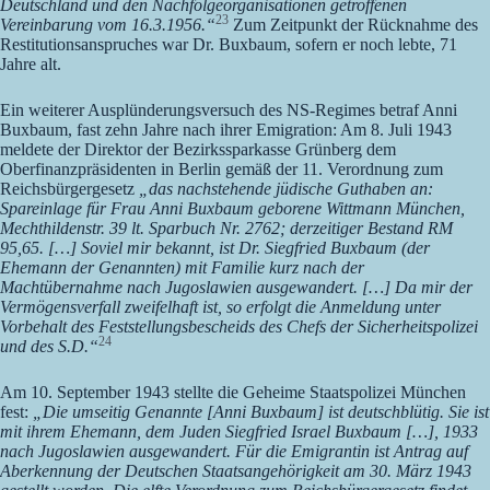
Deutschland und den Nachfolgeorganisationen getroffenen
23
Vereinbarung vom 16.3.1956.“
Zum Zeitpunkt der Rücknahme des
Restitutionsanspruches war Dr. Buxbaum, sofern er noch lebte, 71
Jahre alt.
Ein weiterer Ausplünderungsversuch des NS-Regimes betraf Anni
Buxbaum, fast zehn Jahre nach ihrer Emigration: Am 8. Juli 1943
meldete der Direktor der Bezirkssparkasse Grünberg dem
Oberfinanzpräsidenten in Berlin gemäß der 11. Verordnung zum
Reichsbürgergesetz
„das nachstehende jüdische Guthaben an:
Spareinlage für Frau Anni Buxbaum geborene Wittmann München,
Mechthildenstr. 39 lt. Sparbuch Nr. 2762; derzeitiger Bestand RM
95,65. […] Soviel mir bekannt, ist Dr. Siegfried Buxbaum (der
Ehemann der Genannten) mit Familie kurz nach der
Machtübernahme nach Jugoslawien ausgewandert. […] Da mir der
Vermögensverfall zweifelhaft ist, so erfolgt die Anmeldung unter
Vorbehalt des Feststellungsbescheids des Chefs der Sicherheitspolizei
24
und des S.D.“
Am 10. September 1943 stellte die Geheime Staatspolizei München
fest:
„Die umseitig Genannte [Anni Buxbaum] ist deutschblütig. Sie ist
mit ihrem Ehemann, dem Juden Siegfried Israel Buxbaum […], 1933
nach Jugoslawien ausgewandert. Für die Emigrantin ist Antrag auf
Aberkennung der Deutschen Staatsangehörigkeit am 30. März 1943