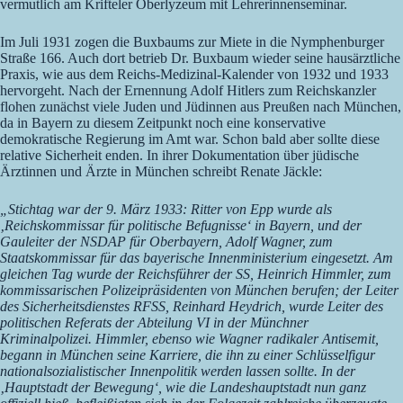
vermutlich am Krifteler Oberlyzeum mit Lehrerinnenseminar.
Im Juli 1931 zogen die Buxbaums zur Miete in die Nymphenburger
Straße 166. Auch dort betrieb Dr. Buxbaum wieder seine hausärztliche
Praxis, wie aus dem Reichs-Medizinal-Kalender von 1932 und 1933
hervorgeht. Nach der Ernennung Adolf Hitlers zum Reichskanzler
flohen zunächst viele Juden und Jüdinnen aus Preußen nach München,
da in Bayern zu diesem Zeitpunkt noch eine konservative
demokratische Regierung im Amt war. Schon bald aber sollte diese
relative Sicherheit enden. In ihrer Dokumentation über jüdische
Ärztinnen und Ärzte in München schreibt Renate Jäckle:
„Stichtag war der 9. März 1933: Ritter von Epp wurde als
‚Reichskommissar für politische Befugnisse‘ in Bayern, und der
Gauleiter der NSDAP für Oberbayern, Adolf Wagner, zum
Staatskommissar für das bayerische Innenministerium eingesetzt. Am
gleichen Tag wurde der Reichsführer der SS, Heinrich Himmler, zum
kommissarischen Polizeipräsidenten von München berufen; der Leiter
des Sicherheitsdienstes RFSS, Reinhard Heydrich, wurde Leiter des
politischen Referats der Abteilung VI in der Münchner
Kriminalpolizei. Himmler, ebenso wie Wagner radikaler Antisemit,
begann in München seine Karriere, die ihn zu einer Schlüsselfigur
nationalsozialistischer Innenpolitik werden lassen sollte. In der
‚Hauptstadt der Bewegung‘, wie die Landeshauptstadt nun ganz