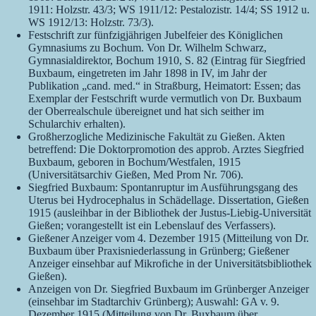
1911: Holzstr. 43/3; WS 1911/12: Pestalozistr. 14/4; SS 1912 u.
WS 1912/13: Holzstr. 73/3).
Festschrift zur fünfzigjährigen Jubelfeier des Königlichen
Gymnasiums zu Bochum. Von Dr. Wilhelm Schwarz,
Gymnasialdirektor, Bochum 1910, S. 82 (Eintrag für Siegfried
Buxbaum, eingetreten im Jahr 1898 in IV, im Jahr der
Publikation „cand. med.“ in Straßburg, Heimatort: Essen; das
Exemplar der Festschrift wurde vermutlich von Dr. Buxbaum
der Oberrealschule übereignet und hat sich seither im
Schularchiv erhalten).
Großherzogliche Medizinische Fakultät zu Gießen. Akten
betreffend: Die Doktorpromotion des approb. Arztes Siegfried
Buxbaum, geboren in Bochum/Westfalen, 1915
(Universitätsarchiv Gießen, Med Prom Nr. 706).
Siegfried Buxbaum: Spontanruptur im Ausführungsgang des
Uterus bei Hydrocephalus in Schädellage. Dissertation, Gießen
1915 (ausleihbar in der Bibliothek der Justus-Liebig-Universität
Gießen; vorangestellt ist ein Lebenslauf des Verfassers).
Gießener Anzeiger vom 4. Dezember 1915 (Mitteilung von Dr.
Buxbaum über Praxisniederlassung in Grünberg; Gießener
Anzeiger einsehbar auf Mikrofiche in der Universitätsbibliothek
Gießen).
Anzeigen von Dr. Siegfried Buxbaum im Grünberger Anzeiger
(einsehbar im Stadtarchiv Grünberg); Auswahl: GA v. 9.
Dezember 1915 (Mitteilung von Dr. Buxbaum über