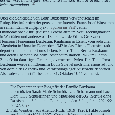
gestellt worden. Die elfte Verordnung zum Reichsbürgergesetz findet
25
keine Anwendung.“
Über die Schicksale von Edith Buxbaums Verwandtschaft im
Ruhrgebiet informiert der pensionierte Internist Franz-Josef Wittstamm
in seinem Erinnerungsprojekt
„Spuren im Vest“
, einer
Onlinedatenbank für „jüdische Lebensläufe im Vest Recklinghausen,
in Westfalen und anderswo“. Danach wurde Ediths Großvater
Hermann Heinemann Buxbaum, Kaufmann in Essen, vom jüdischen
Altenheim in Unna im Dezember 1942 in das Ghetto Theresienstadt
deportiert und kam dort ums Leben. Ediths Tante Bertha Buxbaum
und deren Ehemann Wilhelm Rosenbaum starben 1942 im Ghetto
Zamość im damaligen Generalgouvernement Polen. Ihre Tante Irma
Buxbaum wurde mit Ehemann Louis Spiegel nach Theresienstadt und
von dort in das Arbeits- und Vernichtungslager Auschwitz deportiert.
Als Todesdatum ist für beide der 31. Oktober 1944 vermerkt.
Die Recherchen zur Biografie der Familie Buxbaum
unterstützten Sarah-Marie Schmidt, Lara Scharmann und Lucie
Dörr, TKS-Schülerinnen und Mitglieder der AG „Schule ohne
Rassismus – Schule mit Courage“, in den Schuljahren 2021/22–
2024/25.
↩︎
Fritz Weinberg aus Allendorf/Lda (1919–1926), Hilde Joseph
aus Londorf (1921–1927), Gertrud Wetzstein aus Londorf