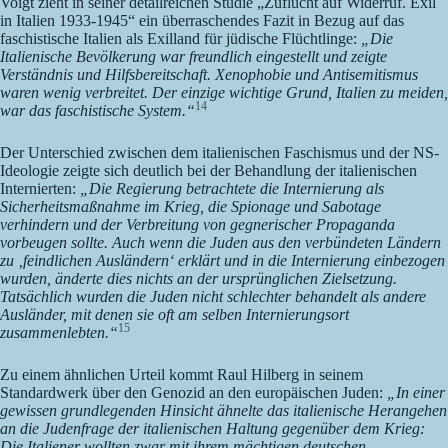
Voigt zieht in seiner detailreichen Studie „Zuflucht auf Widerruf. Exil
in Italien 1933-1945“ ein überraschendes Fazit in Bezug auf das
faschistische Italien als Exilland für jüdische Flüchtlinge:
„Die
Italienische Bevölkerung war freundlich eingestellt und zeigte
Verständnis und Hilfsbereitschaft. Xenophobie und Antisemitismus
waren wenig verbreitet. Der einzige wichtige Grund, Italien zu meiden,
14
war das faschistische System.“
Der Unterschied zwischen dem italienischen Faschismus und der NS-
Ideologie zeigte sich deutlich bei der Behandlung der italienischen
Internierten:
„Die Regierung betrachtete die Internierung als
Sicherheitsmaßnahme im Krieg, die Spionage und Sabotage
verhindern und der Verbreitung von gegnerischer Propaganda
vorbeugen sollte. Auch wenn die Juden aus den verbündeten Ländern
zu ‚feindlichen Ausländern‘ erklärt und in die Internierung einbezogen
wurden, änderte dies nichts an der ursprünglichen Zielsetzung.
Tatsächlich wurden die Juden nicht schlechter behandelt als andere
Ausländer, mit denen sie oft am selben Internierungsort
15
zusammenlebten.“
Zu einem ähnlichen Urteil kommt Raul Hilberg in seinem
Standardwerk über den Genozid an den europäischen Juden:
„In einer
gewissen grundlegenden Hinsicht ähnelte das italienische Herangehen
an die Judenfrage der italienischen Haltung gegenüber dem Krieg:
Die Italiener wollten zwar mit ihrem mächtigen deutschen