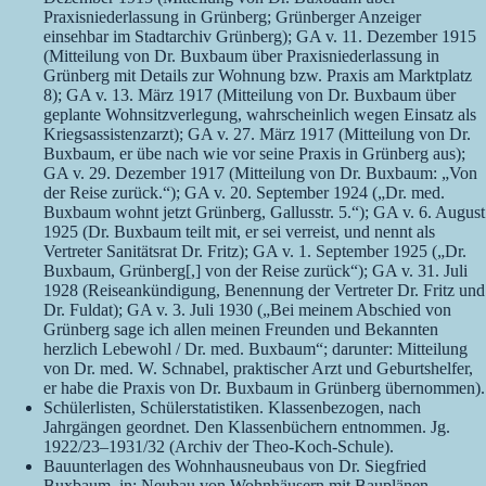
Praxisniederlassung in Grünberg; Grünberger Anzeiger
einsehbar im Stadtarchiv Grünberg); GA v. 11. Dezember 1915
(Mitteilung von Dr. Buxbaum über Praxisniederlassung in
Grünberg mit Details zur Wohnung bzw. Praxis am Marktplatz
8); GA v. 13. März 1917 (Mitteilung von Dr. Buxbaum über
geplante Wohnsitzverlegung, wahrscheinlich wegen Einsatz als
Kriegsassistenzarzt); GA v. 27. März 1917 (Mitteilung von Dr.
Buxbaum, er übe nach wie vor seine Praxis in Grünberg aus);
GA v. 29. Dezember 1917 (Mitteilung von Dr. Buxbaum: „Von
der Reise zurück.“); GA v. 20. September 1924 („Dr. med.
Buxbaum wohnt jetzt Grünberg, Gallusstr. 5.“); GA v. 6. August
1925 (Dr. Buxbaum teilt mit, er sei verreist, und nennt als
Vertreter Sanitätsrat Dr. Fritz); GA v. 1. September 1925 („Dr.
Buxbaum, Grünberg[,] von der Reise zurück“); GA v. 31. Juli
1928 (Reiseankündigung, Benennung der Vertreter Dr. Fritz und
Dr. Fuldat); GA v. 3. Juli 1930 („Bei meinem Abschied von
Grünberg sage ich allen meinen Freunden und Bekannten
herzlich Lebewohl / Dr. med. Buxbaum“; darunter: Mitteilung
von Dr. med. W. Schnabel, praktischer Arzt und Geburtshelfer,
er habe die Praxis von Dr. Buxbaum in Grünberg übernommen).
Schülerlisten, Schülerstatistiken. Klassenbezogen, nach
Jahrgängen geordnet. Den Klassenbüchern entnommen. Jg.
1922/23–1931/32 (Archiv der Theo-Koch-Schule).
Bauunterlagen des Wohnhausneubaus von Dr. Siegfried
Buxbaum, in: Neubau von Wohnhäusern mit Bauplänen,