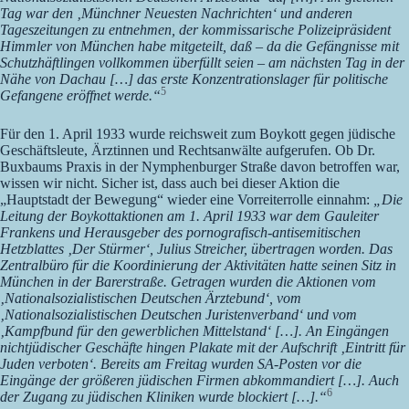
Tag war den ‚Münchner Neuesten Nachrichten‘ und anderen
Tageszeitungen zu entnehmen, der kommissarische Polizeipräsident
Himmler von München habe mitgeteilt, daß – da die Gefängnisse mit
Schutzhäftlingen vollkommen überfüllt seien – am nächsten Tag in der
Nähe von Dachau […] das erste Konzentrationslager für politische
5
Gefangene eröffnet werde.“
Für den 1. April 1933 wurde reichsweit zum Boykott gegen jüdische
Geschäftsleute, Ärztinnen und Rechtsanwälte aufgerufen. Ob Dr.
Buxbaums Praxis in der Nymphenburger Straße davon betroffen war,
wissen wir nicht. Sicher ist, dass auch bei dieser Aktion die
„Hauptstadt der Bewegung“ wieder eine Vorreiterrolle einnahm:
„Die
Leitung der Boykottaktionen am 1. April 1933 war dem Gauleiter
Frankens und Herausgeber des pornografisch-antisemitischen
Hetzblattes ‚Der Stürmer‘, Julius Streicher, übertragen worden. Das
Zentralbüro für die Koordinierung der Aktivitäten hatte seinen Sitz in
München in der Barerstraße. Getragen wurden die Aktionen vom
‚Nationalsozialistischen Deutschen Ärztebund‘, vom
‚Nationalsozialistischen Deutschen Juristenverband‘ und vom
‚Kampfbund für den gewerblichen Mittelstand‘ […]. An Eingängen
nichtjüdischer Geschäfte hingen Plakate mit der Aufschrift ‚Eintritt für
Juden verboten‘. Bereits am Freitag wurden SA-Posten vor die
Eingänge der größeren jüdischen Firmen abkommandiert […]. Auch
6
der Zugang zu jüdischen Kliniken wurde blockiert […].“