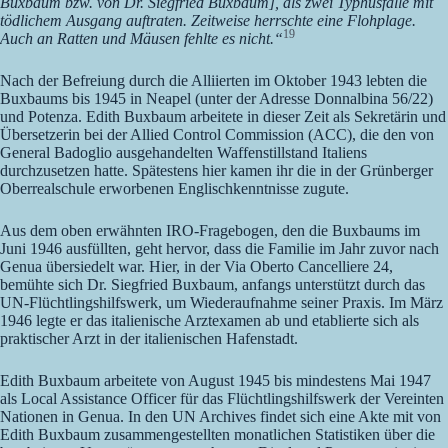
Buxbaum bzw. von Dr. Siegfried Buxbaum], als zwei Typhusfälle mit
tödlichem Ausgang auftraten. Zeitweise herrschte eine Flohplage.
19
Auch an Ratten und Mäusen fehlte es nicht.“
Nach der Befreiung durch die Alliierten im Oktober 1943 lebten die
Buxbaums bis 1945 in Neapel (unter der Adresse Donnalbina 56/22)
und Potenza. Edith Buxbaum arbeitete in dieser Zeit als Sekretärin und
Übersetzerin bei der Allied Control Commission (ACC), die den von
General Badoglio ausgehandelten Waffenstillstand Italiens
durchzusetzen hatte. Spätestens hier kamen ihr die in der Grünberger
Oberrealschule erworbenen Englischkenntnisse zugute.
Aus dem oben erwähnten IRO-Fragebogen, den die Buxbaums im
Juni 1946 ausfüllten, geht hervor, dass die Familie im Jahr zuvor nach
Genua übersiedelt war. Hier, in der Via Oberto Cancelliere 24,
bemühte sich Dr. Siegfried Buxbaum, anfangs unterstützt durch das
UN-Flüchtlingshilfswerk, um Wiederaufnahme seiner Praxis. Im März
1946 legte er das italienische Arztexamen ab und etablierte sich als
praktischer Arzt in der italienischen Hafenstadt.
Edith Buxbaum arbeitete von August 1945 bis mindestens Mai 1947
als Local Assistance Officer für das Flüchtlingshilfswerk der Vereinten
Nationen in Genua. In den UN Archives findet sich eine Akte mit von
Edith Buxbaum zusammengestellten monatlichen Statistiken über die