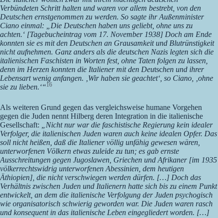
Verbündeten Schritt halten und waren vor allem bestrebt, von den
Deutschen ernstgenommen zu werden. So sagte ihr Außenminister
Ciano einmal: „Die Deutschen haben uns geliebt, ohne uns zu
achten.‘ [Tagebucheintrag vom 17. November 1938] Doch am Ende
konnten sie es mit den Deutschen an Grausamkeit und Blutrünstigkeit
nicht aufnehmen. Ganz anders als die deutschen Nazis legten sich die
italienischen Faschisten in Worten fest, ohne Taten folgen zu lassen,
denn im Herzen konnten die Italiener mit den Deu
tsc
hen und ihrer
Lebensart wenig anfangen. ‚Wir haben sie geachtet‘, so Ciano, ‚ohne
16
sie zu lieben.‘“
Als weiteren Grund gegen das vergleichsweise humane Vorgehen
gegen die Juden nennt Hilberg deren Integration in die italienische
Gesellschaft:
„Nicht nur war die faschistische Regierung kein idealer
Verfolger, die italienischen Juden waren auch keine idealen Opfer. Das
soll nicht heißen, daß die Italiener völlig unfähig gewesen wären,
unterworfenen Völkern etwas zuleide zu tun; es gab ernste
Ausschreitungen gegen Jugoslawen, Griechen und Afrikaner [im 1935
völkerrechtswidrig unterworfenen Abessinien, dem heutigen
Äthiopien], die nicht verschwiegen werden dürfen. […] Doch das
Verhältnis zwischen Juden und Italienern hatte sich bis zu einem Punkt
entwickelt, an dem die italienische Verfolgung der Juden psychogisch
wie organisatorisch schwierig geworden war. Die Juden waren rasch
und konsequent in das italienische Leben eingegliedert worden. […]