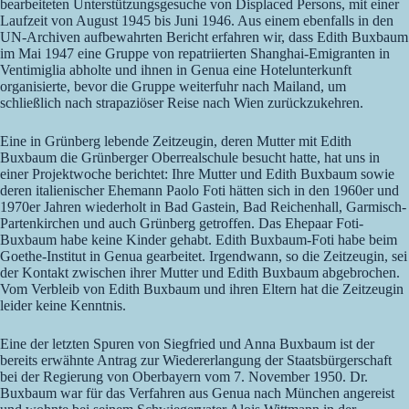
bearbeiteten Unterstützungsgesuche von Displaced Persons, mit einer
Laufzeit von August 1945 bis Juni 1946. Aus einem ebenfalls in den
UN-Archiven aufbewahrten Bericht erfahren wir, dass Edith Buxbaum
im Mai 1947 eine Gruppe von repatriierten Shanghai-Emigranten in
Ventimiglia abholte und ihnen in Genua eine Hotelunterkunft
organisierte, bevor die Gruppe weiterfuhr nach Mailand, um
schließlich nach strapaziöser Reise nach Wien zurückzukehren.
Eine in Grünberg lebende Zeitzeugin, deren Mutter mit Edith
Buxbaum die Grünberger Oberrealschule besucht hatte, hat uns in
einer Projektwoche berichtet: Ihre Mutter und Edith Buxbaum sowie
deren italienischer Ehemann Paolo Foti hätten sich in den 1960er und
1970er Jahren wiederholt in Bad Gastein, Bad Reichenhall, Garmisch-
Partenkirchen und auch Grünberg getroffen. Das Ehepaar Foti-
Buxbaum habe keine Kinder gehabt. Edith Buxbaum-Foti habe beim
Goethe-Institut in Genua gearbeitet. Irgendwann, so die Zeitzeugin, sei
der Kontakt zwischen ihrer Mutter und Edith Buxbaum abgebrochen.
Vom Verbleib von Edith Buxbaum und ihren Eltern hat die Zeitzeugin
leider keine Kenntnis.
Eine der letzten Spuren von Siegfried und Anna Buxbaum ist der
bereits erwähnte Antrag zur Wiedererlangung der Staatsbürgerschaft
bei der Regierung von Oberbayern vom 7. November 1950. Dr.
Buxbaum war für das Verfahren aus Genua nach München angereist