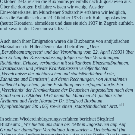
Oktober 1933 reisten die Buxbaums jedenfalls nach Jugoslawien aus.
Über die dortigen Exiljahre wissen wir wenig. Aus der
Einwohnerkartei im Münchener Stadtarchiv erfahren wir lediglich,
dass die Familie sich am 23. Oktober 1933 nach Rab, Jugoslawien
(heute: Kroatien), abmeldete und dass sie sich 1937 in Zagreb aufhielt,
und zwar in der Derecinova Uliza 1.
Auch nach ihrer Emigration waren die Buxbaums von antijüdischen
Maßnahmen in Hitler-Deutschland betroffen:
„Dem
‚Berufsbeamtengesetz‘ und der Verordnung vom 22. April [1933] über
den Entzug der Kassenzulassung folgten weitere Verordnungen,
Richtlinien, Erlasse, verbunden mit schikanösen Einzelmaßnahmen.
Ersatzkassen und private Krankenkassen veröffentlichten
‚Verzeichnisse der nichtarischen und staatsfeindlichen Ärzte,
Zahnärzte und Dentisten‘, auf deren Rechnungen, von Ausnahmen
vielleicht abgesehen, ‚keine Erstattung mehr erfolgen‘ dürfe. Ein
‚Verzeichnis‘ der Krankenkasse der Deutschen Angestellten nach dem
Stand vom 1. Oktober 1934 nennt für München 23 ‚nichtarische‘
Ärztinnen und Ärzte [darunter Dr. Siegfried Buxbaum,
11
Nymphenburger Str. 166] sowie einen ‚staatsfeindlichen‘ Arzt.“
In seinem Wiedereinbürgerungsverfahren berichtet Siegfried
Buxbaum:
„Wir hielten uns dann bis 1939 in Jugoslavien auf. Auf
Grund der damaligen Verbindung Jugoslavien – Deutschland [im