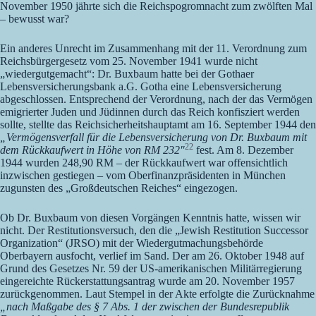
November 1950 jährte sich die Reichspogromnacht zum zwölften Mal
– bewusst war?
Ein anderes Unrecht im Zusammenhang mit der 11. Verordnung zum
Reichsbürgergesetz vom 25. November 1941 wurde nicht
„wiedergutgemacht“: Dr. Buxbaum hatte bei der Gothaer
Lebensversicherungsbank a.G. Gotha eine Lebensversicherung
abgeschlossen. Entsprechend der Verordnung, nach der das Vermögen
emigrierter Juden und Jüdinnen durch das Reich konfisziert werden
sollte, stellte das Reichsicherheitshauptamt am 16. September 1944 den
„Vermögensverfall für die Lebensversicherung von Dr. Buxbaum mit
22
dem Rückkaufwert in Höhe von RM 232″
fest. Am 8. Dezember
1944 wurden 248,90 RM – der Rückkaufwert war offensichtlich
inzwischen gestiegen – vom Oberfinanzpräsidenten in München
zugunsten des „Großdeutschen Reiches“
eingezogen.
Ob Dr. Buxbaum von diesen Vorgängen Kenntnis hatte, wissen wir
nicht. Der Restitutionsversuch, den die „Jewish Restitution Successor
Organization“ (JRSO) mit der Wiedergutmachungsbehörde
Oberbayern ausfocht, verlief im Sand. Der am 26. Oktober 1948 auf
Grund des Gesetzes Nr. 59 der US-amerikanischen Militärregierung
eingereichte Rückerstattungsantrag wurde am 20. November 1957
zurückgenommen. Laut Stempel in der Akte erfolgte die Zurücknahme
„nach Maßgabe des § 7 Abs. 1 der zwischen der Bundesrepublik