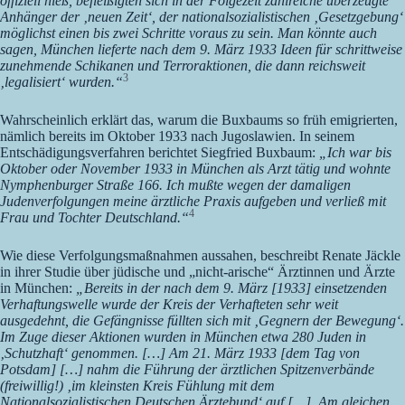
offiziell hieß, befleißigten sich in der Folgezeit zahlreiche überzeugte
Anhänger der ‚neuen Zeit‘, der nationalsozialistischen ‚Gesetzgebung‘
möglichst einen bis zwei Schritte voraus zu sein. Man könnte auch
sagen, München lieferte nach dem 9. März 1933 Ideen für schrittweise
zunehmende Schikanen und Terroraktionen, die dann reichsweit
3
‚legalisiert‘ wurden.“
Wahrscheinlich erklärt das, warum die Buxbaums so früh emigrierten,
nämlich bereits im Oktober 1933 nach Jugoslawien. In seinem
Entschädigungsverfahren berichtet Siegfried Buxbaum:
„Ich war bis
Oktober oder November 1933 in München als Arzt tätig und wohnte
Nymphenburger Straße 166. Ich mußte wegen der damaligen
Judenverfolgungen meine ärztliche Praxis aufgeben und verließ mit
4
Frau und Tochter Deutschland.“
Wie diese Verfolgungsmaßnahmen aussahen, beschreibt Renate Jäckle
in ihrer Studie über jüdische und „nicht-arische“ Ärztinnen und Ärzte
in München:
„Bereits in der nach dem 9. März [1933] einsetzenden
Verhaftungswelle wurde der Kreis der Verhafteten sehr weit
ausgedehnt, die Gefängnisse füllten sich mit ‚Gegnern der Bewegung‘.
Im Zuge dieser Aktionen wurden in München etwa 280 Juden in
‚Schutzhaft‘ genommen. […] Am 21. März 1933 [dem Tag von
Potsdam] […] nahm die Führung der ärztlichen Spitzenverbände
(freiwillig!) ‚im kleinsten Kreis Fühlung mit dem
Nationalsozialistischen Deutschen Ärztebund‘ auf […]. Am gleichen