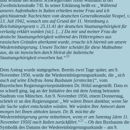
und wohnte bei seinem Schwiegervater Alois Wittmann in der
Zweibrückenstraße 7/II. In seiner Erklärung heißt es:
„Während
unseres Aufenthaltes in Italien erhielten meine Frau und ich
gleichlautende Nachrichten vom deutschen Generalkonsulat Neapel, v.
13. Juli 1942, wonach uns auf Grund der 11. Verordnung z.
Reichsbürgergesetz v. 25.11.41 der deutschen Staatsangehörigkeit für
verlustig erklärt wurden [sic]. […] Da mir und meiner Frau die
deutsche Staatsangehörigkeit während des Hitlerregimes aus
rassischen Gründen aberkannt wurde, ersuche ich hiermit um unsere
Wiedereinbürgerung. Unsere Tochter scheidet für diese Maßnahme
aus, da sie inzwischen durch Heirat die italienische
20
Staatsangehörigkeit erworben hat.“
Dem Antrag wurde stattgegeben. Bereits zwei Tage später, am 9.
November 1950, wurde die Wiedereinbürgerungsurkunde, die
„sich
auch auf seine Ehefrau Anna Buxbaum [erstreckte]“
, vom
Bayerischen Regierungsvizepräsidenten Dr. Hölzl ausgestellt. Dass es
so schnell ging, lag an der Initiative des mit dem Antrag betrauten
Stadtrats von München. Am 9. November 1950, einem Donnerstag,
schrieb er an den Regierungsrat:
„Wir wären Ihnen dankbar, wenn Sie
die Sache sofort entscheiden würden. Wir würden Ihre Antwort dann
morgen bei Ihnen abholen lassen. Dr. B. möchte die
Wiedereinbürgerung gerne mitnehmen, wenn er am Samstag [dem 11.
21
November 1950] nach Italien zurückfährt.“
– Ob den Buxbaums die
Symbolik des Datums der Wiedereinbürgerungsurkunde – am 9.