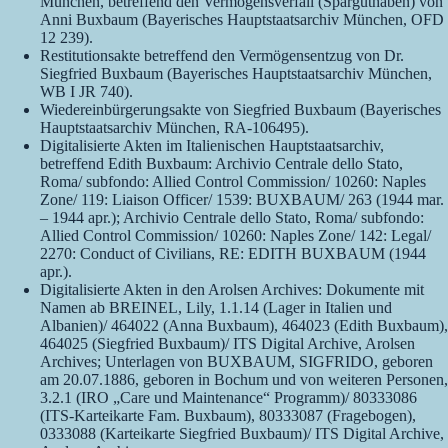
München, betreffend den Vermögensverfall (Sparguthaben) von
Anni Buxbaum (Bayerisches Hauptstaatsarchiv München, OFD
12 239).
Restitutionsakte betreffend den Vermögensentzug von Dr.
Siegfried Buxbaum (Bayerisches Hauptstaatsarchiv München,
WB I JR 740).
Wiedereinbürgerungsakte von Siegfried Buxbaum (Bayerisches
Hauptstaatsarchiv München, RA-106495).
Digitalisierte Akten im Italienischen Hauptstaatsarchiv,
betreffend Edith Buxbaum: Archivio Centrale dello Stato,
Roma/
subfondo: Allied Control Commission/ 10260: Naples
Zone/ 119: Liaison Officer/ 1539: BUXBAUM/ 263 (1944 mar.
– 1944 apr.); Archivio Centrale dello Stato, Roma/ subfondo:
Allied Control Commission/ 10260: Naples Zone/ 142: Legal/
2270: Conduct of Civilians, RE: EDITH BUXBAUM (1944
apr.).
Digitalisierte Akten in den Arolsen Archives: Dokumente mit
Namen ab BREINEL, Lily, 1.1.14 (Lager in Italien und
Albanien)/ 464022 (Anna Buxbaum), 464023 (Edith Buxbaum),
464025 (Siegfried Buxbaum)/ ITS Digital Archive, Arolsen
Archives; Unterlagen von BUXBAUM, SIGFRIDO, geboren
am 20.07.1886, geboren in Bochum und von weiteren Personen,
3.2.1 (IRO „Care und Maintenance“ Programm)/ 80333086
(ITS-Karteikarte Fam. Buxbaum), 80333087 (Fragebogen),
0333088 (Karteikarte Siegfried Buxbaum)/ ITS Digital Archive,