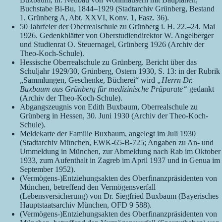
Buchstabe Bi-Bu, 1844–1929 (Stadtarchiv Grünberg, Bestand
1, Grünberg A, Abt. XXVI, Konv. 1, Fasz. 36).
50 Jahrfeier der Oberrealschule zu Grünberg i. H. 22.–24. Mai
1926. Gedenkblätter von Oberstudiendirektor W. Angelberger
und Studienrat O. Steuernagel, Grünberg 1926 (Archiv der
Theo-Koch-Schule).
Hessische Oberrealschule zu Grünberg. Bericht über das
Schuljahr 1929/30, Grünberg, Ostern 1930, S. 13: in der Rubrik
„Sammlungen, Geschenke, Bücherei“ wird
„Herrn Dr.
Buxbaum aus Grünberg für medizinische Präparate“
gedankt
(Archiv der Theo-Koch-Schule).
Abgangszeugnis von Edith Buxbaum, Oberrealschule zu
Grünberg in Hessen, 30. Juni 1930 (Archiv der Theo-Koch-
Schule).
Meldekarte der Familie Buxbaum, angelegt im Juli 1930
(Stadtarchiv München, EWK-65-B-725; Angaben zu An- und
Ummeldung in München, zur Abmeldung nach Rab im Oktober
1933, zum Aufenthalt in Zagreb im April 1937 und in Genua im
September 1952).
(Vermögens-)Entziehungsakten des Oberfinanzpräsidenten von
München, betreffend den Vermögensverfall
(Lebensversicherung) von Dr. Siegfried Buxbaum (Bayerisches
Hauptstaatsarchiv München, OFD 9 588).
(Vermögens-)Entziehungsakten des Oberfinanzpräsidenten von