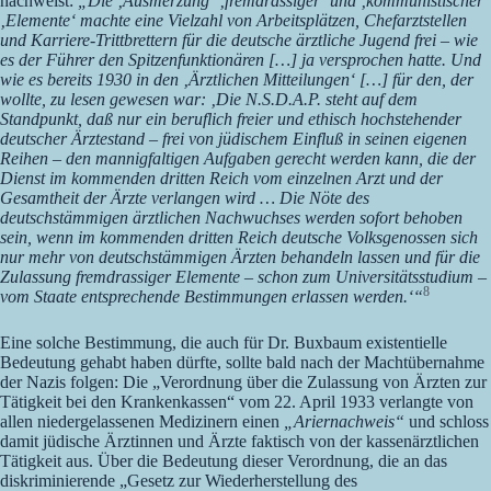
nachweist:
„Die ‚Ausmerzung‘ ‚fremdrassiger‘ und ‚kommunistischer‘
‚Elemente‘ machte eine Vielzahl von Arbeitsplätzen, Chefarztstellen
und Karriere-Trittbrettern für die deutsche ärztliche Jugend frei – wie
es der Führer den Spitzenfunktionären […] ja versprochen hatte. Und
wie es bereits 1930 in den ‚Ärztlichen Mitteilungen‘ […] für den, der
wollte, zu lesen gewesen war: ‚Die N.S.D.A.P. steht auf dem
Standpunkt, daß nur ein beruflich freier und ethisch hochstehender
deutscher Ärztestand – frei von jüdischem Einfluß in seinen eigenen
Reihen – den mannigfaltigen Aufgaben gerecht werden kann, die der
Dienst im kommenden dritten Reich vom einzelnen Arzt und der
Gesamtheit der Ärzte verlangen wird … Die Nöte des
deutschstämmigen ärztlichen Nachwuchses werden sofort behoben
sein, wenn im kommenden dritten Reich deutsche Volksgenossen sich
nur mehr von deutschstämmigen Ärzten behandeln lassen und für die
Zulassung fremdrassiger Elemente – schon zum Universitätsstudium –
8
vom Staate entsprechende Bestimmungen erlassen werden.‘“
Eine solche Bestimmung, die auch für Dr. Buxbaum existentielle
Bedeutung gehabt haben dürfte, sollte bald nach der Machtübernahme
der Nazis folgen: Die „Verordnung über die Zulassung von Ärzten zur
Tätigkeit bei den Krankenkassen“ vom 22. April 1933 verlangte von
allen niedergelassenen Medizinern einen
„Ariernachweis“
und schloss
damit jüdische Ärztinnen und Ärzte faktisch von der kassenärztlichen
Tätigkeit aus. Über die Bedeutung dieser Verordnung, die an das
diskriminierende „Gesetz zur Wiederherstellung des