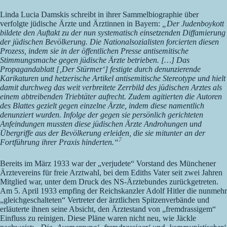
Linda Lucia Damskis schreibt in ihrer Sammelbiographie über
verfolgte jüdische Ärzte und Ärztinnen in Bayern:
„Der Judenboykott
bildete den Auftakt zu der nun systematisch einsetzenden Diffamierung
der jüdischen Bevölkerung. Die Nationalsozialisten forcierten diesen
Prozess, indem sie in der öffentlichen Presse antisemitische
Stimmungsmache gegen jüdische Ärzte betrieben. […] Das
Propagandablatt [‚Der Stürmer‘] festigte durch denunzierende
Karikaturen und hetzerische Artikel antisemitische Stereotype und hielt
damit durchweg das weit verbreitete Zerrbild des jüdischen Arztes als
einem abtreibenden Triebtäter aufrecht. Zudem agitierten die Autoren
des Blattes gezielt gegen einzelne Ärzte, indem diese namentlich
denunziert wurden. Infolge der gegen sie persönlich gerichteten
Anfeindungen mussten diese jüdischen Ärzte Androhungen und
Übergriffe aus der Bevölkerung erleiden, die sie mitunter an der
7
Fortführung ihrer Praxis hinderten.“
Bereits im März 1933 war der „verjudete“ Vorstand des Münchener
Ärztevereins für freie Arztwahl, bei dem Ediths Vater seit zwei Jahren
Mitglied war, unter dem Druck des NS-Ärztebundes zurückgetreten.
Am 5. April 1933 empfing der Reichskanzler Adolf Hitler die nunmehr
„gleichgeschalteten“ Vertreter der ärztlichen Spitzenverbände und
erläuterte ihnen seine Absicht, den Ärztestand von „fremdrassigem“
Einfluss zu reinigen. Diese Pläne waren nicht neu, wie Jäckle