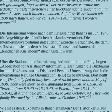
Rahmen des Antikominternpakts bzw. der Achse Berlin-Rom] waren
wir gezwungen, Jugoslavien wieder zu verlassen; es wurde uns
lediglich freigestellt zwischen einer Rückkehr nach Deutschland und
einer Ausreise nach Italien zu wählen. Auf diese Weise kamen wir
1939 nach Italien, wo wir von 1940 – 1943 interniert worden
12
waren.“
Die Internierung wurde nach dem Kriegseintritt Italiens im Juni 1940
für Angehörige des feindlichen Auslandes verordnet. Die
Internierungsverordnung galt auch für jüdische Geflüchtete, die damit,
selbst wenn sie aus dem Achsenstaat Deutschland kamen, den
„feindlichen Ausländern“
gleichgestellt waren.
Über die Stationen der Internierung sind wir durch den Fragebogen
„Application for Assistance“
informiert. Diesen füllten die Buxbaums
im Juni 1946 aus, um als Displaced Persons Unterstützung durch die
International Refugee Organization (IRO) zu beantragen. Dort heißt
es:
„The family fled to Italy because of racial persecution in May of
1939. They were interned at Campagna from 5.7.40 to 8.9.40, at
Terterato from 8.9.40 to 15.10.40, at Potenza from 15.11.40 to
15.9.42, at Archangelo from Sept., 42 to 24th October, 43. They were
13
finally liberated by the Allied armies in October, 1943.“
Wie ist es den Buxbaums in Italien ergangen? Der Historiker Klaus