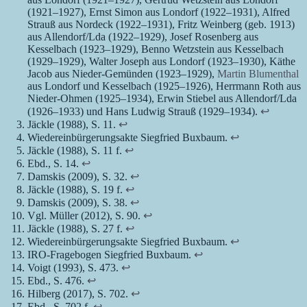
(1921–1927), Ernst Simon aus Londorf (1922–1931), Alfred
Strauß aus Nordeck (1922–1931), Fritz Weinberg (geb. 1913)
aus Allendorf/Lda (1922–1929), Josef Rosenberg aus
Kesselbach (1923–1929), Benno Wetzstein aus Kesselbach
(1929–1929), Walter Joseph aus Londorf (1923–1930), Käthe
Jacob aus Nieder-Gemünden (1923–1929),
Martin Blumenthal
aus Londorf und Kesselbach (1925–1926), Herrmann Roth aus
Nieder-Ohmen (1925–1934), Erwin Stiebel aus Allendorf/Lda
(1926–1933) und Hans Ludwig Strauß (1929–1934).
↩︎
Jäckle (1988), S. 11.
↩︎
Wiedereinbürgerungsakte Siegfried Buxbaum.
↩︎
Jäckle (1988), S. 11 f.
↩︎
Ebd., S. 14.
↩︎
Damskis (2009), S. 32.
↩︎
Jäckle (1988), S. 19 f.
↩︎
Damskis (2009), S. 38.
↩︎
Vgl. Müller (2012), S. 90.
↩︎
Jäckle (1988), S. 27 f.
↩︎
Wiedereinbürgerungsakte Siegfried Buxbaum.
↩︎
IRO-Fragebogen Siegfried Buxbaum.
↩︎
Voigt (1993), S. 473.
↩︎
Ebd., S. 476.
↩︎
Hilberg (2017), S. 702.
↩︎
Ebd., S. 702 f.
↩︎