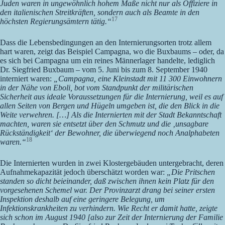
Juden waren in ungewöhnlich hohem Maße nicht nur als Offiziere in
den italienischen Streitkräften, sondern auch als Beamte in den
17
höchsten Regierungsämtern tätig.“
Dass die Lebensbedingungen an den Internierungsorten trotz allem
hart waren, zeigt das Beispiel Campagna, wo die Buxbaums – oder, da
es sich bei Campagna um ein reines Männerlager handelte, lediglich
Dr. Siegfried Buxbaum – vom 5. Juni bis zum 8. September 1940
interniert waren:
„Campagna, eine Kleinstadt mit 11 300 Einwohnern
in der Nähe von Eboli, bot vom Standpunkt der militärischen
Sicherheit aus ideale Voraussetzungen für die Internierung, weil es auf
allen Seiten von Bergen und Hügeln umgeben ist, die den Blick in die
Weite verwehren. […] Als die Internierten mit der Stadt Bekanntschaft
machten, waren sie entsetzt über den Schmutz und die ‚unsagbare
Rückständigkeit‘ der Bewohner, die überwiegend noch Analphabeten
18
waren.“
Die Internierten wurden in zwei Klostergebäuden untergebracht, deren
Aufnahmekapazität jedoch überschätzt worden war:
„Die Pritschen
standen so dicht beieinander, daß zwischen ihnen kein Platz für den
vorgesehenen Schemel war. Der Provinzarzt drang bei seiner ersten
Inspektion deshalb auf eine geringere Belegung, um
Infektionskrankheiten zu verhindern. Wie Recht er damit hatte, zeigte
sich schon im August 1940 [also zur Zeit der Internierung der Familie