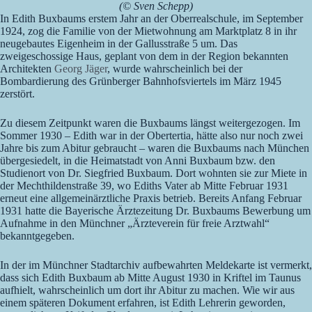
(© Sven Schepp)
In Edith Buxbaums erstem Jahr an der Oberrealschule, im September
1924, zog die Familie von der Mietwohnung am Marktplatz 8 in ihr
neugebautes Eigenheim in der Gallusstraße 5 um. Das
zweigeschossige Haus, geplant von dem in der Region bekannten
Architekten
Georg Jäger
, wurde wahrscheinlich bei der
Bombardierung des Grünberger Bahnhofsviertels im März 1945
zerstört.
Zu diesem Zeitpunkt waren die Buxbaums längst weitergezogen. Im
Sommer 1930 – Edith war in der Obertertia, hätte also nur noch zwei
Jahre bis zum Abitur gebraucht – waren die Buxbaums nach München
übergesiedelt, in die Heimatstadt von Anni Buxbaum bzw. den
Studienort von Dr. Siegfried Buxbaum. Dort wohnten sie zur Miete in
der Mechthildenstraße 39, wo Ediths Vater ab Mitte Februar 1931
erneut eine allgemeinärztliche Praxis betrieb. Bereits Anfang Februar
1931 hatte die Bayerische Ärztezeitung Dr. Buxbaums Bewerbung um
Aufnahme in den Münchner „Ärzteverein für freie Arztwahl“
bekanntgegeben.
In der im Münchner Stadtarchiv aufbewahrten Meldekarte ist vermerkt,
dass sich Edith Buxbaum ab Mitte August 1930 in Kriftel im Taunus
aufhielt, wahrscheinlich um dort ihr Abitur zu machen. Wie wir aus
einem späteren Dokument erfahren, ist Edith Lehrerin geworden,